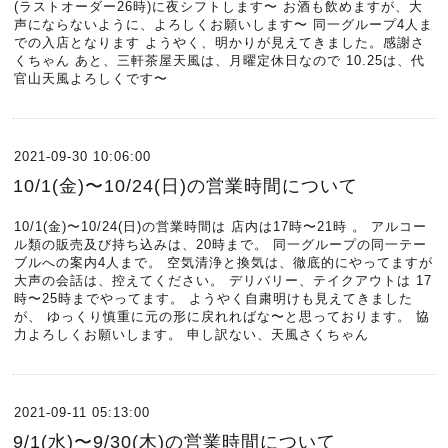
(ラストオーダー26時)に夜シフトします〜 お酒も飲めますが、大
声にならないように、よろしくお願いします〜 同一グループ4人ま
での入店となります ようやく、明かりが見えてきました。感謝さ
くちゃん あと、三軒茶屋天風は、月曜定休日なので 10.25は、代
官山天風よろしくです〜
2021-09-30 10:06:00
10/1(金)〜10/24(日)の営業時間について
10/1(金)〜10/24(日)の営業時間は 店内は17時〜21時 。 アルコー
ル類の販売及び持ち込みは、20時まで。 同一グループの同一テー
ブルへの案内4人まで。 空気清浄と換気は、徹底的にやってますが
大声の会話は、控えてください。 デリバリー、テイクアウトは 17
時〜25時までやってます。 ようやく自粛明けも見えてきました
が、 ゆっくり慎重に元の形に戻れればな〜と思っております。 協
力よろしくお願いします。 申し訳ない、天風さくちゃん
2021-09-11 05:13:00
9/1(水)〜9/30(木)の営業時間について