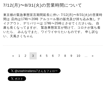
7/12(月)〜8/31(火)の営業時間について
東京都の緊急事態宣言期間延長に伴い 7/12(月)〜8/31(火)の営業時
間は 店内は17時〜20時 アルコール類の販売及び持ち込み無し テ
イクアウト、デリバリーは 17時〜25時とさせてくださいね。 自
粛も長くなってますが、 緊急事態宣言が明けて、コロナが落ち着
いたら、 みんなでまた、ワイワイやりたいものです。 申し訳な
い、天風さくちゃん
«
1
2
3
4
5
6
7
8
9
10
...
»