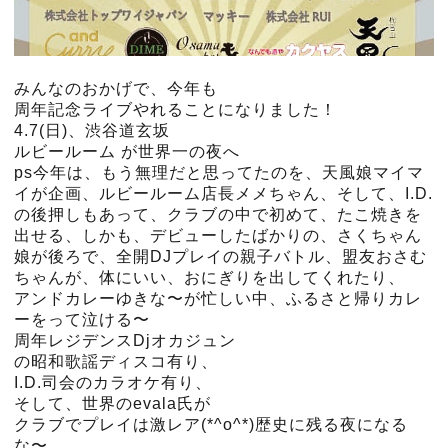
みんなのおかげで、今年も
周年記念ライブやれることになりました！
4.7(日)、渋谷道玄坂
ルビールーム が世界一の夜へ
ps今年は、もう無理だと思ってたのを、天風娘マイマ
イが企画、ルビールーム店長メメちゃん、そして、I.D.
の後押しもあって、クラブの中で初めて、たこ焼きを
出せる、しかも、デビューしたばかりの、さくちゃん
娘が後ろで、全開DJプレイの親子バトル、盟友おさむ
ちゃんが、体にいい、おにぎりを出してくれたり、
アンドカレーゆきな〜が忙しい中、ふるさと帰りカレ
ーをって泣ける〜
周年レジデンスDjオカジュン
の昭和歌謡ディスコ有り、
I.D.司会のカラオケ有り、
そして、世界のevala氏が
クラブでプレイは激レア(*^o^*)歴史に残る夜になる
な〜